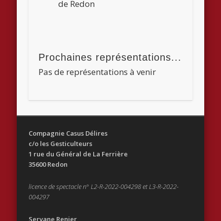
de Redon
Prochaines représentations...
Pas de représentations à venir
Compagnie Casus Délires
c/o les Gesticulteurs
1 rue du Général de La Ferrière
35600 Redon
licence de spectacle n° L2-R-2022-004298 et L3-R-2022-
004297
Servane Renier