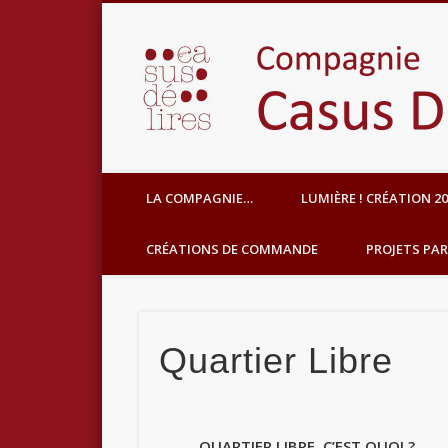
Facebook
des spectacles qui font du bien, des projets qui créent du
LA COMPAGNIE…
LUMIÈRE ! CRÉATION 20
CRÉATIONS DE COMMANDE
PROJETS PAR
Quartier Libre
QUARTIER LIBRE, C’EST QUOI ?