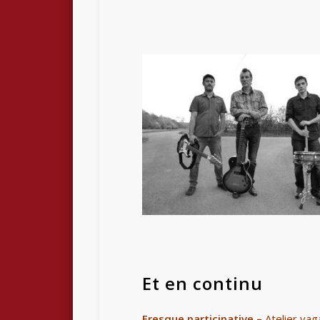
Et en continu
Fresque participative –
Atelier va