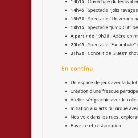
14h15
: Ouverture du festival e
14h45
: Spectacle "Jolis ravages
16h3
0
:
Spectacle "Un verano n
18h
15
: Spectacle “Jump Cut” de
A partir de 19h30
: Apéro en m
20h45 :
Spectacle “Funambule” 
21h30
: Concert de Blues'n sho
En continu
Un espace de jeux avec la ludo
Création d'une fresque participa
Atelier sérigraphie avec le collect
Initiation aux arts du cirque ave
Nos voix dans les rues, explorat
Buvette et restauration