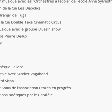
n musique avec les "Orchestres à l'école" de l'école Anne Sylvest
" de la Cie Les Diaboliks
aranja" de Tuga
 la Cie Double Take Cinématic Circus
usique avec le groupe Blues'n show
de Pierre Deaux
w
thèque La loco
tive avec l’Atelier Vagabond
if Skipaïl
c Sonia de l'association Étoiles en progrès
ions poétiques par le Parallèle