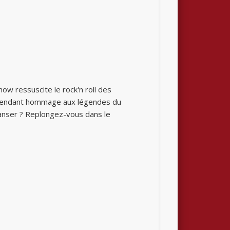
ow ressuscite le rock'n roll des
e, rendant hommage aux légendes du
anser ? Replongez-vous dans le